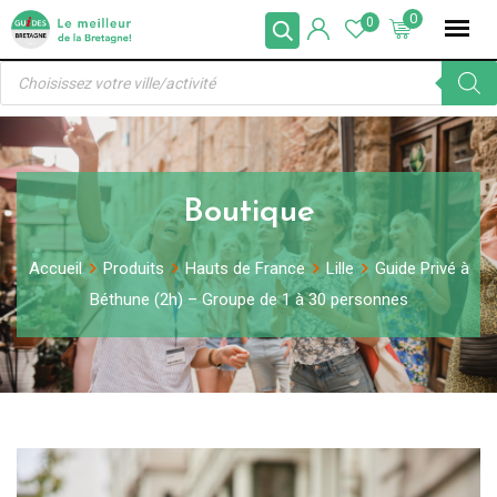
Skip
0
0
to
Recherche
content
de
produits
Boutique
Accueil
Produits
Hauts de France
Lille
Guide Privé à
Béthune (2h) – Groupe de 1 à 30 personnes