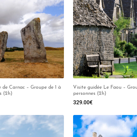
e de Carnac – Groupe de 1 à
Visite guidée Le Faou – Gro
s (2h)
personnes (2h)
329.00
€