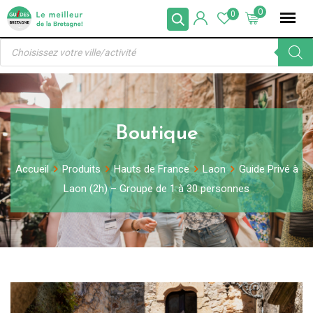
Skip
0
0
to
Recherche
content
de
produits
Boutique
Accueil
Produits
Hauts de France
Laon
Guide Privé à
Laon (2h) – Groupe de 1 à 30 personnes