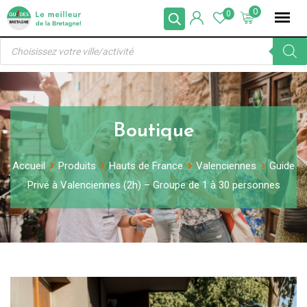
Skip
0
0
to
Recherche
content
de
produits
Boutique
Accueil
Produits
Hauts de France
Valenciennes
Guide
Privé à Valenciennes (2h) – Groupe de 1 à 30 personnes