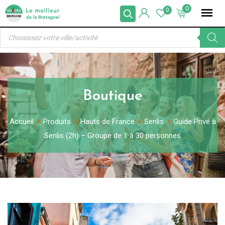
Skip
0
0
to
Recherche
content
de
produits
Boutique
Accueil
Produits
Hauts de France
Senlis
Guide Privé à
Senlis (2h) – Groupe de 1 à 30 personnes