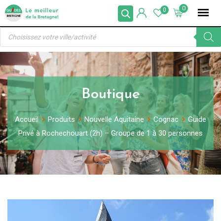
Skip
0
0
to
Recherche
content
de
produits
Boutique
Accueil
Produits
Nouvelle Aquitaine
Cognac
Guide
Privé à Rochechouart (2h) – Groupe de 1 à 30 personnes