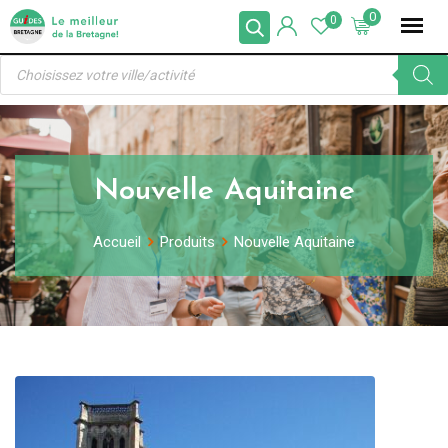
Skip
0
0
to
Recherche
content
de
produits
Nouvelle Aquitaine
Accueil
Produits
Nouvelle Aquitaine