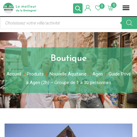
Skip
0
0
to
Recherche
content
de
produits
Boutique
Accueil
Produits
Nouvelle Aquitaine
Agen
Guide Privé
à Agen (2h) – Groupe de 1 à 30 personnes