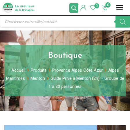
Skip
0
0
to
Recherche
content
de
produits
Boutique
Accueil
Produits
Provence Alpes Côte Azur
Alpes
Maritimes
Menton
Guide Privé à Menton (2h) – Groupe de
1 à 30 personnes