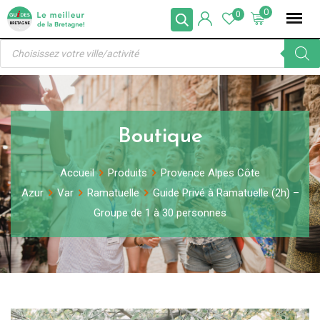
Skip
0
0
to
Recherche
content
de
produits
Boutique
Accueil
Produits
Provence Alpes Côte
Azur
Var
Ramatuelle
Guide Privé à Ramatuelle (2h) –
Groupe de 1 à 30 personnes