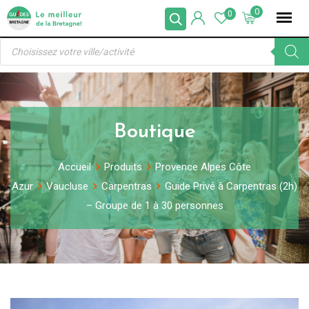
Skip
0
0
to
Recherche
content
de
produits
Boutique
Accueil
Produits
Provence Alpes Côte
Azur
Vaucluse
Carpentras
Guide Privé à Carpentras (2h)
– Groupe de 1 à 30 personnes