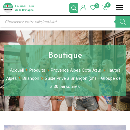
Skip
0
0
to
Recherche
content
de
produits
Boutique
Accueil
Produits
Provence Alpes Côte Azur
Hautes
Alpes
Briançon
Guide Privé à Briançon (2h) – Groupe de 1
à 30 personnes