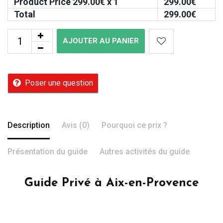
Product Price
299.00
€ x 1
299.00
€
Total
299.00
€
AJOUTER AU PANIER
Poser une question
Description
Avis (0)
Pourquoi ce prix ?
Présentation du guide
Autres activités du guide
Guide Privé à Aix-en-Provence