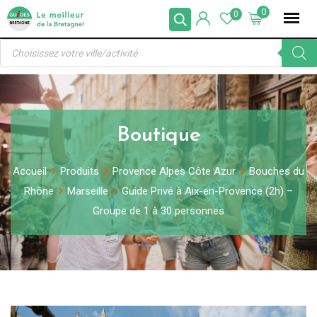
Skip
0
0
to
Recherche
content
de
produits
Boutique
Accueil
Produits
Provence Alpes Côte Azur
Bouches du
Rhône
Marseille
Guide Privé à Aix-en-Provence (2h) –
Groupe de 1 à 30 personnes