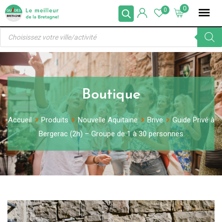
Skip
0
0
to
Recherche
content
de
produits
Boutique
Accueil
Produits
Nouvelle Aquitaine
Brive
Guide Privé à
Bergerac (2h) – Groupe de 1 à 30 personnes