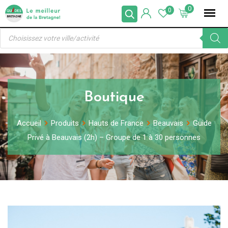
Skip
0
0
to
Recherche
content
de
produits
Boutique
Accueil
Produits
Hauts de France
Beauvais
Guide
Privé à Beauvais (2h) – Groupe de 1 à 30 personnes