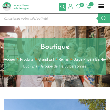
Skip
0
0
to
Recherche
content
de
produits
Boutique
Accueil
Produits
Grand Est
Reims
Guide Privé à Bar-le-
Duc (2h) – Groupe de 1 à 30 personnes