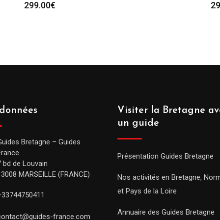
299.00
€
29
données
Visiter la Bretagne av
un guide
Guides Bretagne – Guides
France
Présentation Guides Bretagne
7 bd de Louvain
13008 MARSEILLE (FRANCE)
Nos activités en Bretagne, Nor
et Pays de la Loire
+33744750411
Annuaire des Guides Bretagne
contact@guides-france.com