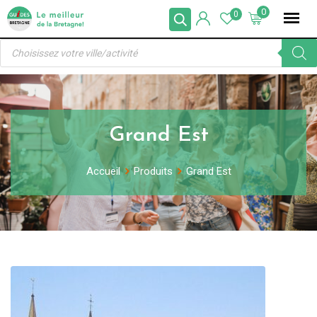
Skip
0
0
to
Recherche
content
de
produits
Grand Est
Accueil
Produits
Grand Est