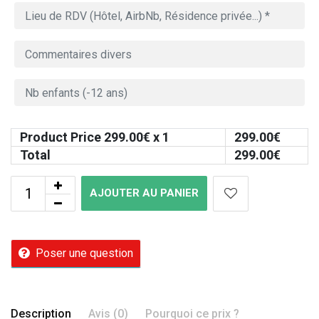
Product Price
299.00
€ x 1
299.00
€
Total
299.00
€
AJOUTER AU PANIER
Poser une question
Description
Avis (0)
Pourquoi ce prix ?