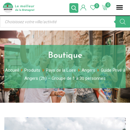
Skip
0
0
to
Recherche
content
de
produits
Boutique
Accueil
Produits
Pays de la Loire
Angers
Guide Privé à
Angers (2h) – Groupe de 1 à 30 personnes