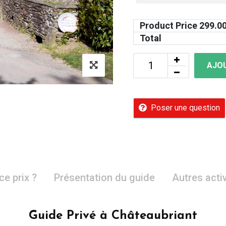
Product Price
299.0
Total
AJOU
Poser une question
ce prix ?
Présentation du guide
Autres acti
Guide Privé à Châteaubriant