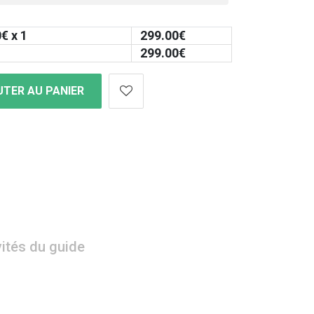
0
€ x 1
299.00
€
299.00
€
TER AU PANIER
vités du guide