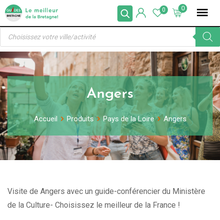
Skip
0
0
to
Recherche
content
de
produits
Angers
Accueil
Produits
Pays de la Loire
Angers
Visite de Angers avec un guide-conférencier du Ministère
de la Culture- Choisissez le meilleur de la France !