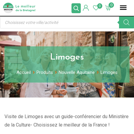
Skip
0
0
to
Recherche
content
de
produits
Limoges
Accueil
Produits
Nouvelle Aquitaine
Limoges
Visite de Limoges avec un guide-conférencier du Ministère
de la Culture- Choisissez le meilleur de la France !