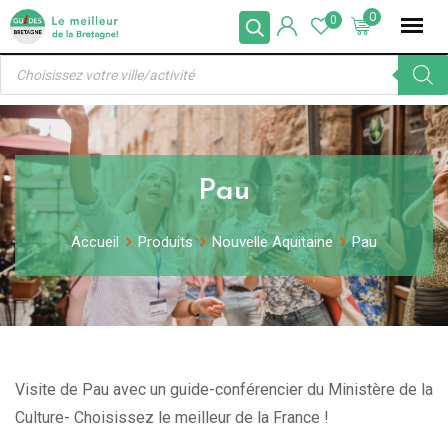
Skip
0
0
to
Recherche
content
de
produits
Pau
Accueil
Produits
Nouvelle Aquitaine
Pau
Visite de Pau avec un guide-conférencier du Ministère de la
Culture- Choisissez le meilleur de la France !