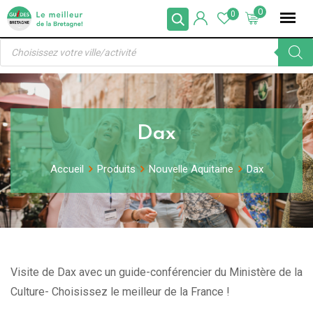
Skip
0
0
to
Recherche
content
de
produits
Dax
Accueil
Produits
Nouvelle Aquitaine
Dax
Visite de Dax avec un guide-conférencier du Ministère de la
Culture- Choisissez le meilleur de la France !