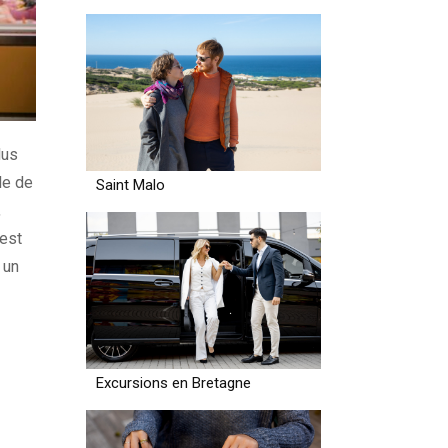
lus
le de
Saint Malo
,
 est
 un
Excursions en Bretagne