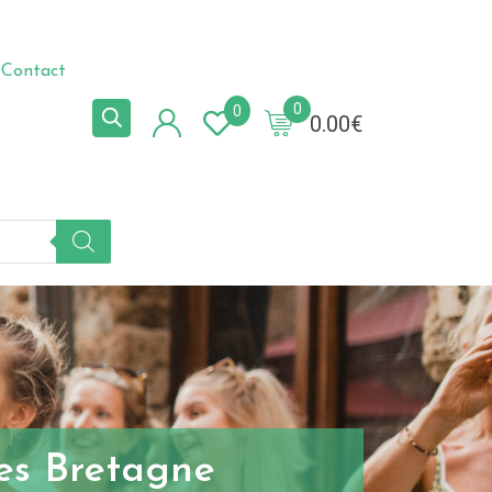
Contact
0
0
0.00
€
es Bretagne