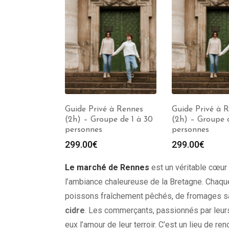
é à Rennes
Guide Privé à Rennes
Guide Privé à 
upe de 1 à 30
(2h) – Groupe de 1 à 30
(2h) – Groupe d
personnes
personnes
299.00
€
299.00
€
Le marché de Rennes
est un véritable cœur b
l’ambiance chaleureuse de la Bretagne. Chaque
poissons fraîchement pêchés, de fromages s
cidre
. Les commerçants, passionnés par leurs 
eux l’amour de leur terroir. C’est un lieu de re