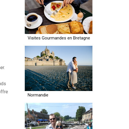
Visites Gourmandes en Bretagne
er.
ands
offre
Normandie