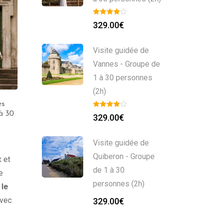
329.00
€
Visite guidée de
Vannes - Groupe de
1 à 30 personnes
(2h)
es
Guide Privé à Rennes
à 30
(2h) – Groupe de 1 à 30
329.00
€
personnes
299.00
€
Visite guidée de
Quiberon - Groupe
x et
de 1 à 30
e
personnes (2h)
 le
avec
329.00
€