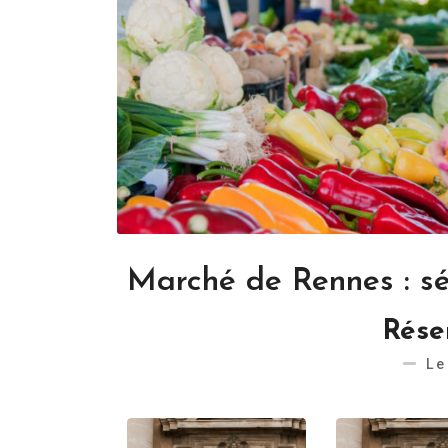
Marché de Rennes : sé
Rése
Le