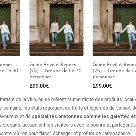
Rennes
Guide Privé à Rennes
Guide Privé à Renn
e 1 à 30
(2h) – Groupe de 1 à 30
(2h) – Groupe de 1 
personnes
personnes
299.00
€
299.00
€
attant de la ville, où se mêlent l’authenticité des produits locau
 semaine, les étals regorgent de fruits et légumes de saison, d
avoureux et de
spécialités bretonnes comme les galettes et
produits, accueillent les visiteurs avec le sourire et partagent 
ncontre, où l’on peut flâner, échanger et profiter de l’atmosphère