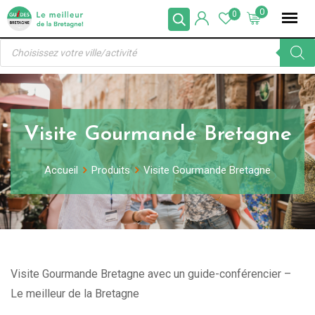
Skip
0
0
to
Recherche
content
de
produits
Visite Gourmande Bretagne
Accueil
Produits
Visite Gourmande Bretagne
Visite Gourmande Bretagne avec un guide-conférencier –
Le meilleur de la Bretagne