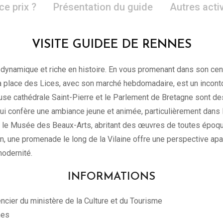
ce prix ?
Présentation du guide
Autres acti
VISITE GUIDEE DE RENNES
le dynamique et riche en histoire. En vous promenant dans son ce
 place des Lices, avec son marché hebdomadaire, est un incontou
euse cathédrale Saint-Pierre et le Parlement de Bretagne sont d
 lui confère une ambiance jeune et animée, particulièrement dans 
t le Musée des Beaux-Arts, abritant des œuvres de toutes époqu
, une promenade le long de la Vilaine offre une perspective apai
modernité.
INFORMATIONS
ncier du ministère de la Culture et du Tourisme
nes