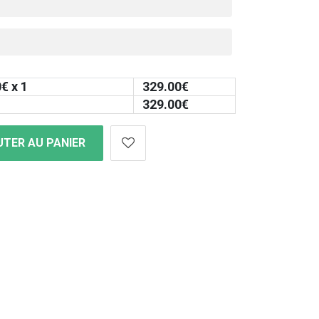
0
€ x 1
329.00
€
329.00
€
TER AU PANIER