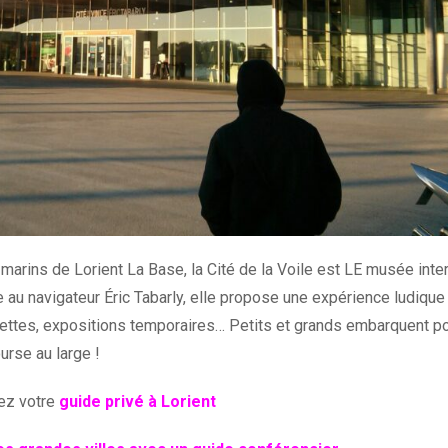
arins de Lorient La Base, la Cité de la Voile est LE musée inter
u navigateur Éric Tabarly, elle propose une expérience ludique
uettes, expositions temporaires… Petits et grands embarquent p
urse au large !
ez votre
guide privé à Lorient