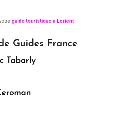
votre
guide touristique à Lorient
s de Guides France
ic Tabarly
 Keroman