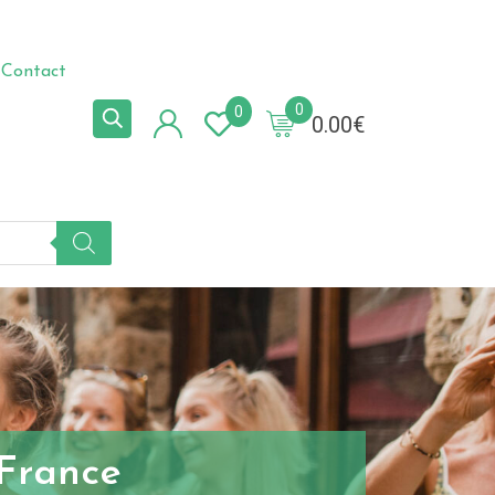
Contact
0
0
0.00
€
 France