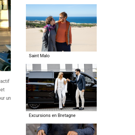
Saint Malo
actif
 et
our un
Excursions en Bretagne