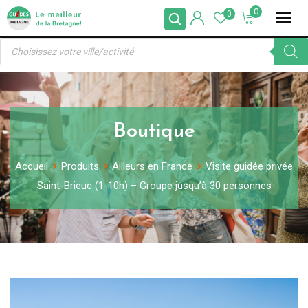
Skip
0
0
to
Recherche
content
de
produits
Boutique
Accueil
Produits
Ailleurs en France
Visite guidée privée
Saint-Brieuc (1-10h) – Groupe jusqu’à 30 personnes