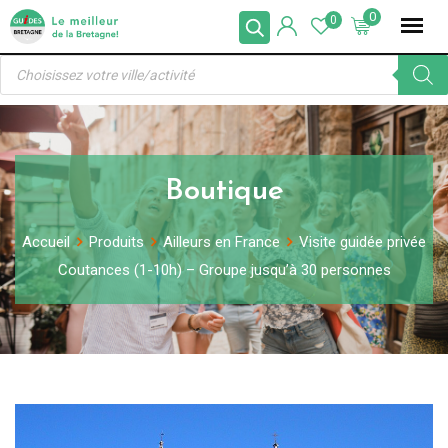
Skip
0
0
to
Recherche
content
de
produits
Boutique
Accueil
Produits
Ailleurs en France
Visite guidée privée
Coutances (1-10h) – Groupe jusqu’à 30 personnes