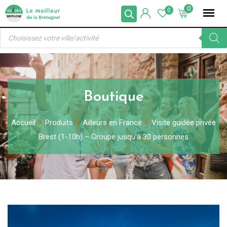
Skip
0
0
to
Recherche
content
de
produits
Boutique
Accueil
Produits
Ailleurs en France
Visite guidée privée
Brest (1-10h) – Groupe jusqu’à 30 personnes