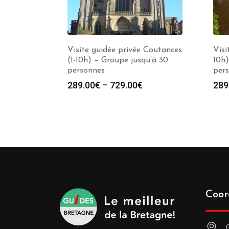
Visite guidée privée Coutances
Visi
(1-10h) – Groupe jusqu’à 30
10h)
personnes
per
289.00
€
–
729.00
€
289
Coor