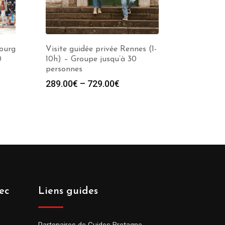
bourg
Visite guidée privée Rennes (1-
0
10h) – Groupe jusqu’à 30
personnes
289.00
€
–
729.00
€
ec
Liens guides