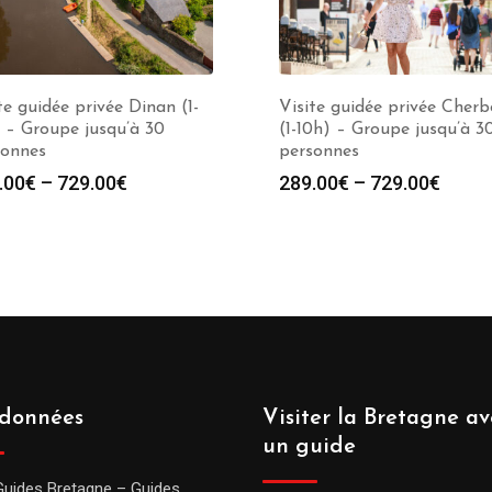
te guidée privée Dinan (1-
Visite guidée privée Cher
 – Groupe jusqu’à 30
(1-10h) – Groupe jusqu’à 3
sonnes
personnes
.00
€
–
729.00
€
289.00
€
–
729.00
€
données
Visiter la Bretagne av
un guide
Guides Bretagne – Guides