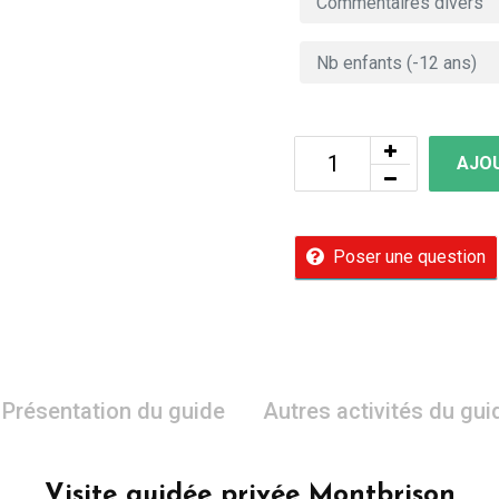
AJOU
Poser une question
Présentation du guide
Autres activités du gui
Visite guidée privée Montbrison