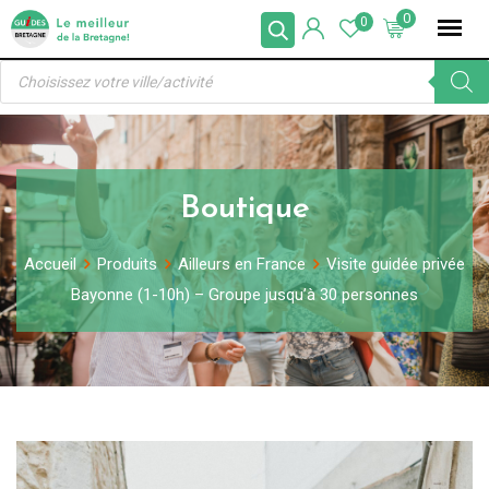
Skip
0
0
to
Recherche
content
de
produits
Boutique
Accueil
Produits
Ailleurs en France
Visite guidée privée
Bayonne (1-10h) – Groupe jusqu’à 30 personnes