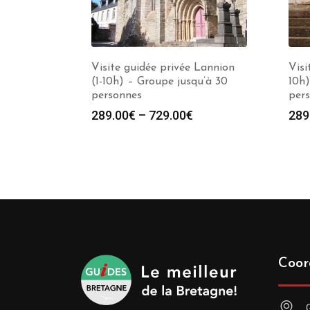
Visite guidée privée Lannion
Visi
(1-10h) – Groupe jusqu’à 30
10h)
personnes
per
289.00
€
–
729.00
€
289
Coor