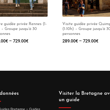
te guidée privée Rennes (1-
Visite guidée privée Quim
 – Groupe jusqu’à 30
(1-10h) – Groupe jusqu’à 3
sonnes
personnes
.00
€
–
729.00
€
289.00
€
–
729.00
€
données
Visiter la Bretagne av
un guide
Guides Bretagne – Guides