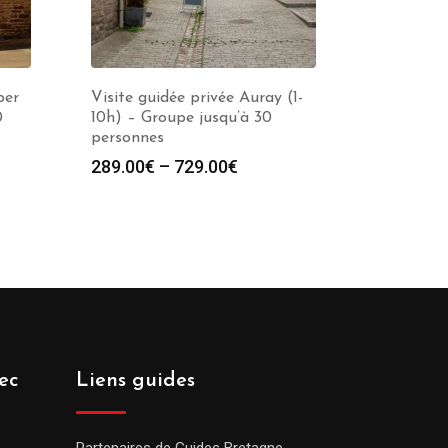
per
Visite guidée privée Auray (1-
0
10h) – Groupe jusqu’à 30
personnes
289.00
€
–
729.00
€
ec
Liens guides