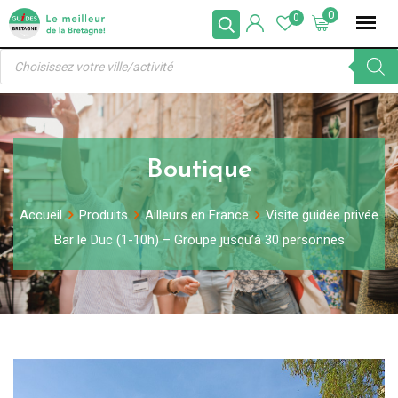
Skip
0
0
to
Recherche
content
de
produits
Boutique
Accueil
Produits
Ailleurs en France
Visite guidée privée
Bar le Duc (1-10h) – Groupe jusqu’à 30 personnes