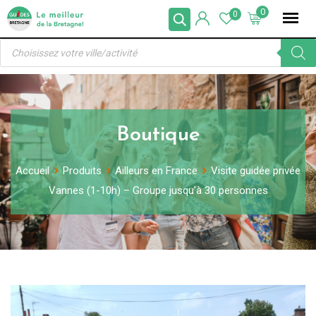
Skip
0
0
to
Recherche
content
de
produits
Boutique
Accueil
Produits
Ailleurs en France
Visite guidée privée
Vannes (1-10h) – Groupe jusqu’à 30 personnes