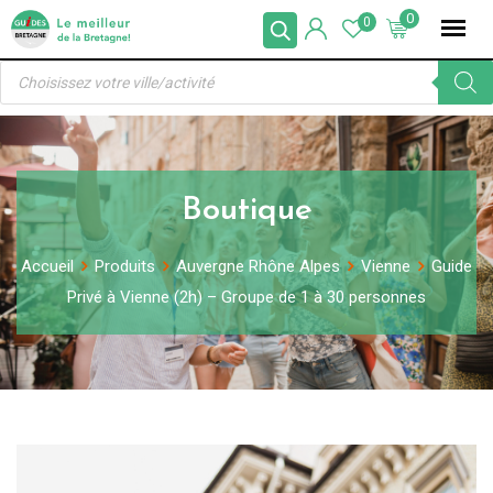
Skip
0
0
to
Recherche
content
de
produits
Boutique
Accueil
Produits
Auvergne Rhône Alpes
Vienne
Guide
Privé à Vienne (2h) – Groupe de 1 à 30 personnes