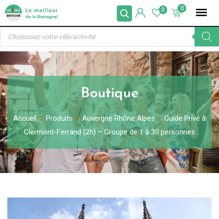
Skip
0
0
to
Recherche
content
de
produits
Boutique
Accueil
Produits
Auvergne Rhône Alpes
Guide Privé à
Clermont-Ferrand (2h) – Groupe de 1 à 30 personnes