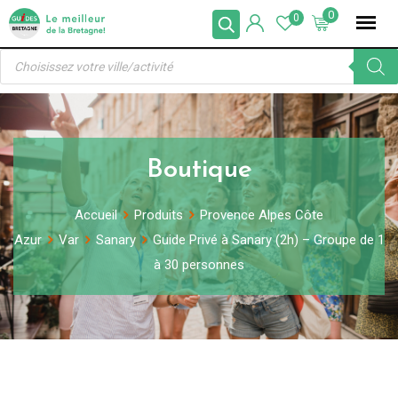
Skip
0
0
to
Recherche
content
de
produits
Boutique
Accueil
Produits
Provence Alpes Côte
Azur
Var
Sanary
Guide Privé à Sanary (2h) – Groupe de 1
à 30 personnes