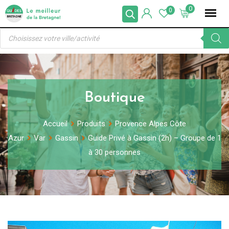
Skip
0
0
to
Recherche
content
de
produits
Boutique
Accueil
Produits
Provence Alpes Côte
Azur
Var
Gassin
Guide Privé à Gassin (2h) – Groupe de 1
à 30 personnes