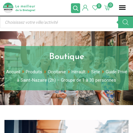
Skip
0
0
to
Recherche
content
de
produits
Boutique
Accueil
Produits
Occitanie
Hérault
Sète
Guide Privé
à Saint-Nazaire (2h) – Groupe de 1 à 30 personnes