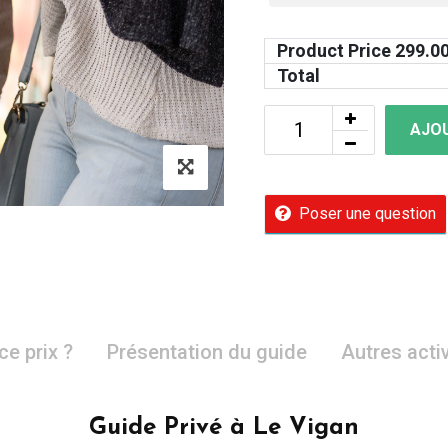
Product Price
299.0
Total
AJOU
Poser une question
ce prix ?
Présentation du guide
Autres acti
Guide Privé à Le Vigan