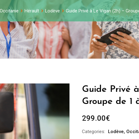
Occitanie
Hérault
Lodève
Guide Privé à Le Vigan (2h) – Grou
Guide Privé 
Groupe de 1 
299.00
€
Categories:
Lodève
,
Occit