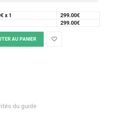
0
€ x 1
299.00
€
299.00
€
TER AU PANIER
vités du guide