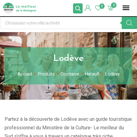
Skip
0
0
to
Recherche
content
de
produits
Lodève
Accueil
Produits
Occitanie
Hérault
Lodève
Partez à la découverte de Lodève avec un guide touristique
professionnel du Ministère de la Culture- Le meilleur du
Sud s’offre à vous à travers un catalogue très riche