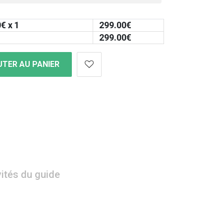
0
€ x 1
299.00
€
299.00
€
TER AU PANIER
vités du guide