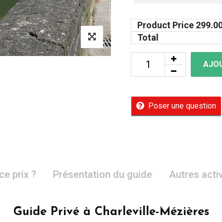
Product Price
299.0
Total
AJOU
Poser une question
ce prix ?
Présentation du guide
Autres acti
Guide Privé à Charleville-Mézières