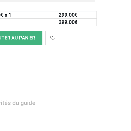
0
€ x 1
299.00
€
299.00
€
TER AU PANIER
vités du guide