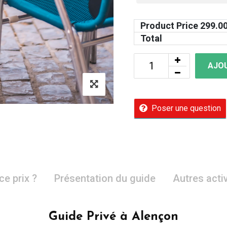
Product Price
299.0
Total
AJOU
Poser une question
ce prix ?
Présentation du guide
Autres acti
Guide Privé à Alençon