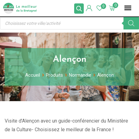
Skip
0
0
to
Recherche
content
de
produits
Alençon
Accueil
Produits
Normandie
Alençon
Visite d’Alençon avec un guide-conférencier du Ministère
de la Culture- Choisissez le meilleur de la France !