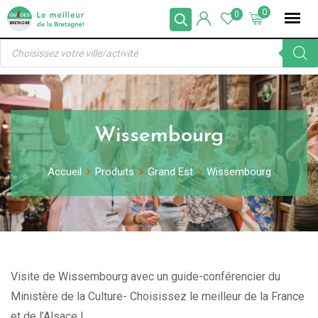
Skip
0
0
to
Recherche
content
de
produits
Wissembourg
Accueil
Produits
Grand Est
Wissembourg
Visite de Wissembourg avec un guide-conférencier du
Ministère de la Culture- Choisissez le meilleur de la France
et de l’Alsace !