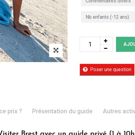
AJOU
Poser une question
ce prix ?
Présentation du guide
Autres acti
Visiter Brest avec un guide privé (1 à 10h