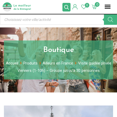
Skip
0
0
to
Recherche
content
de
produits
Boutique
Accueil
Produits
Ailleurs en France
Visite guidée privée
Verviers (1-10h) – Groupe jusqu’à 30 personnes