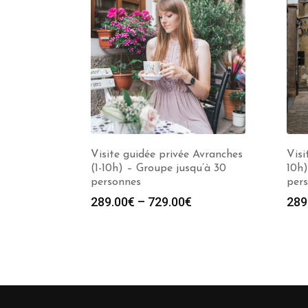
Visite guidée privée Avranches
Visi
(1-10h) – Groupe jusqu’à 30
10h)
personnes
per
289.00
€
–
729.00
€
289